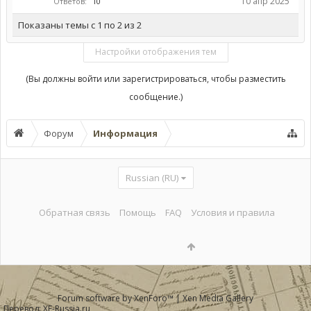
10 апр 2025
Ответов:
10
Показаны темы с 1 по 2 из 2
Настройки отображения тем
(Вы должны войти или зарегистрироваться, чтобы разместить
сообщение.)
Форум
Информация
Russian (RU)
Обратная связь
Помощь
FAQ
Условия и правила
Forum software by XenForo™
|
Xen Media Gallery
Перевод:
XF-Russia.ru