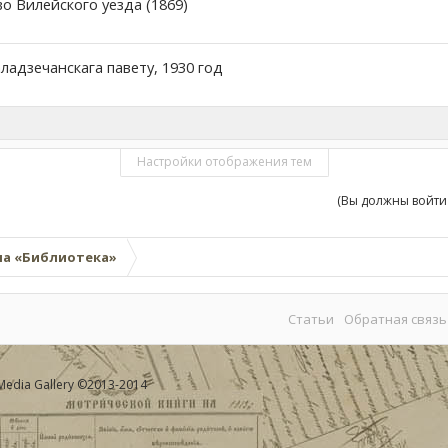
во Вилейского уезда (1869)
ладзечанскага павету, 1930 год
Настройки отображения тем
(Вы должны войти
ла «Библиотека»
Статьи
Обратная связь
Media Gallery
©2013-2014