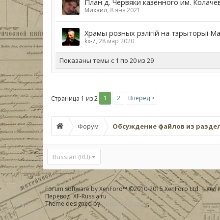
План д. Червяки казенного им. Колаче
Михаил
,
8 янв 2021
Храмы розных рэлігій на тэрыторыі Ма
kx-7
,
28 мар 2020
Показаны темы с 1 по 20 из 29
1
2
Вперёд >
Страница 1 из 2
Форум
Обсуждение файлов из разде
Russian (RU)
Forum software by XenForo™
©2010-2015 XenForo Ltd.
|
Xen 
Перевод:
XF-Russia.ru
Theme designed by
Audentio Design
.