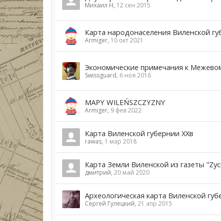
Михаил Н
,
12 сен 2015
Карта народонаселения Виленской гу
Armiger
,
10 окт 2021
Экономические примечания к Межевому
Swissguard
,
6 ноя 2016
MAPY WILEŃSZCZYZNY
Armiger
,
9 фев 2022
Карта Виленской губернии ХХв
rawas
,
1 мар 2018
Карта Земли Виленской из газеты "Zycie
дмитрий
,
20 май 2020
Археологическая карта Виленской губе
Сергей Гулецкий
,
21 апр 2015