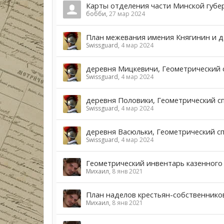
Карты отделения части Минской губе
бобби
,
27 мар 2024
План межевания имения Княгинин и де
Swissguard
,
4 мар 2024
деревня Мицкевичи, Геометрический 
Swissguard
,
4 мар 2024
деревня Половики, Геометрический с
Swissguard
,
4 мар 2024
деревня Васюльки, Геометрический сп
Swissguard
,
4 мар 2024
Геометрический инвентарь казенного 
Михаил
,
8 янв 2021
План наделов крестьян-собственников 
Михаил
,
8 янв 2021