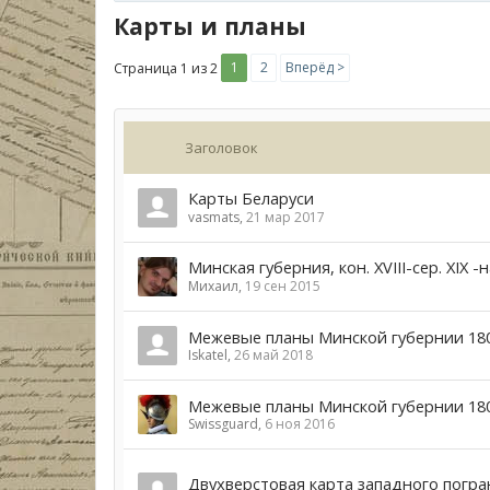
Карты и планы
1
2
Вперёд >
Страница 1 из 2
Заголовок
Карты Беларуси
vasmats
,
21 мар 2017
Минская губерния, кон. XVIII-сер. XIX -на
Михаил
,
19 сен 2015
Межевые планы Минской губернии 180
Iskatel
,
26 май 2018
Межевые планы Минской губернии 180
Swissguard
,
6 ноя 2016
Двухверстовая карта западного погран