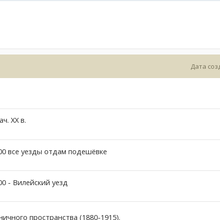
Дата соз
ч. XX в.
0 все уезды отдам подешёвке
0 - Вилейский уезд
ичного пространства (1880-1915).