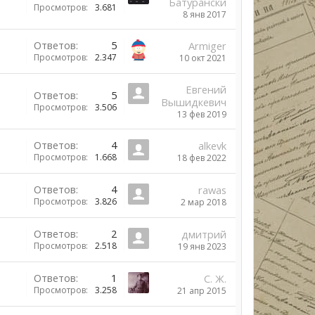
Батурански
Просмотров:
3.681
8 янв 2017
Ответов:
5
Armiger
Просмотров:
2.347
10 окт 2021
Евгений
Ответов:
5
Вышидкевич
Просмотров:
3.506
13 фев 2019
Ответов:
4
alkevk
Просмотров:
1.668
18 фев 2022
Ответов:
4
rawas
Просмотров:
3.826
2 мар 2018
Ответов:
2
дмитрий
Просмотров:
2.518
19 янв 2023
Ответов:
1
С. Ж.
Просмотров:
3.258
21 апр 2015