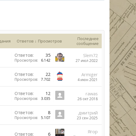
Последнее
дания
Ответов ↓
Просмотров
сообщение
Ответов:
35
Slem72
Просмотров:
6.142
27 июл 2022
Ответов:
22
Armiger
Просмотров:
7.702
4 июн 2021
Ответов:
12
rawas
Просмотров:
3.035
26 окт 2018
Ответов:
8
дмитрий
Просмотров:
5.107
23 сен 2025
Ягор
Ответов:
6