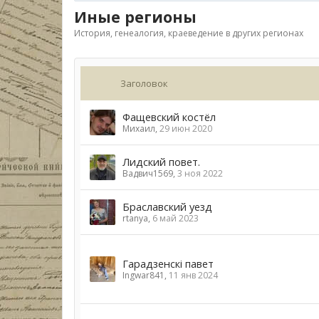
Иные регионы
История, генеалогия, краеведение в других регионах
Заголовок
Фащевский костёл
Михаил
,
29 июн 2020
Лидский повет.
Вадвич1569
,
3 ноя 2022
Браславский уезд
rtanya
,
6 май 2023
Гарадзенскі павет
Ingwar841
,
11 янв 2024