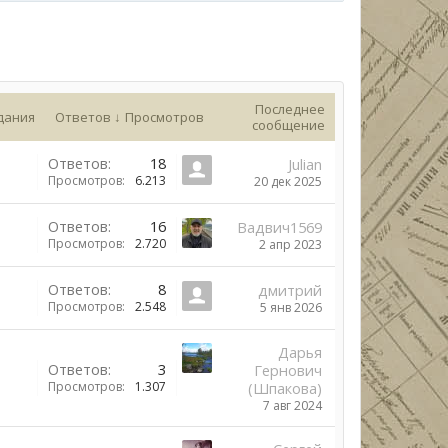
Последнее
дания
Ответов ↓
Просмотров
сообщение
Ответов:
18
Julian
Просмотров:
6.213
20 дек 2025
Ответов:
16
Вадвич1569
Просмотров:
2.720
2 апр 2023
Ответов:
8
дмитрий
Просмотров:
2.548
5 янв 2026
Дарья
Ответов:
3
Гернович
Просмотров:
1.307
(Шпакова)
7 авг 2024