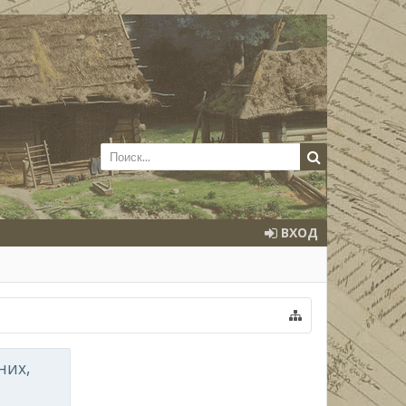
ВХОД
них,