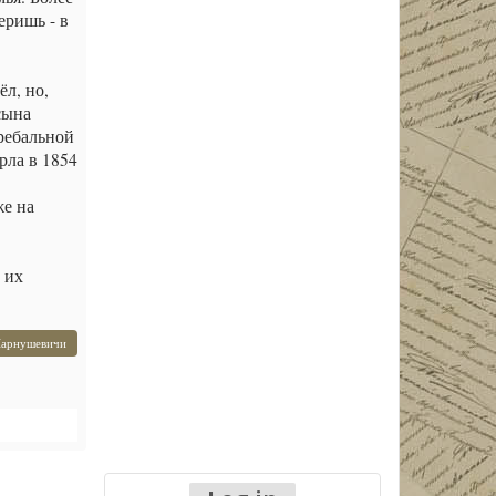
еришь - в
ёл, но,
сына
гребальной
рла в 1854
же на
 их
арнушевичи