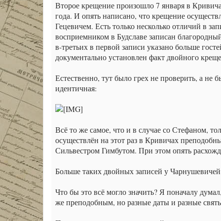
Второе крещение произошло 7 января в Кривича
года. И опять написано, что крещение осущест
Гецевичем. Есть только несколько отличий в за
восприемником в Будславе записан благородны
в-третьих в первой записи указано больше гостей
документально установлен факт двойного креще
Естественно, тут было грех не проверить, а не 
идентичная:
Всё то же самое, что и в случае со Стефаном, то
осуществлён на этот раз в Кривичах преподобны
Сильвестром Гимбутом. При этом опять расхожд
Больше таких двойных записей у Чарнушевичей я
Что бы это всё могло значить? Я поначалу думал
же преподобным, но разные даты и разные святы