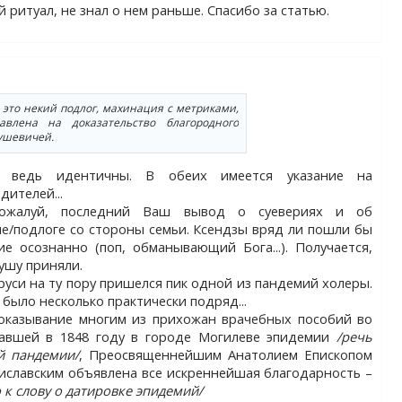
 ритуал, не знал о нем раньше. Спасибо за статью.
 это некий подлог, махинация с метриками,
авлена на доказательство благородного
ушевичей.
 ведь идентичны. В обеих имеется указание на
дителей...
пожалуй, последний Ваш вывод о суевериях и об
/подлоге со стороны семьи. Ксендзы вряд ли пошли бы
ие осознанно (поп, обманывающий Бога...). Получается,
ушу приняли.
руси на ту пору пришелся пик одной из пандемий холеры.
 было несколько практически подряд...
оказывание многим из прихожан врачебных пособий во
вавшей в 1848 году в городе Могилеве эпидемии
/речь
й пандемии/
, Преосвященнейшим Анатолием Епископом
иславским объявлена все искреннейшая благодарность –
о к слову о датировке эпидемий/