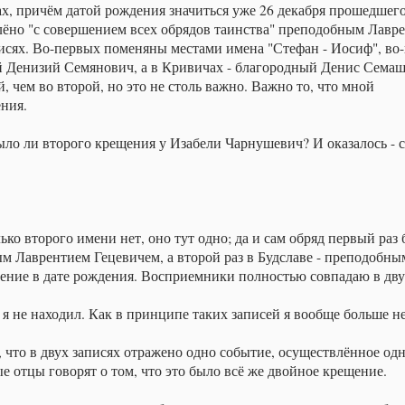
х, причём датой рождения значиться уже 26 декабря прошедшег
влёно "с совершением всех обрядов таинства" преподобным Лавр
писях. Во-первых поменяны местами имена "Стефан - Иосиф", во
й Денизий Семянович, а в Кривичах - благородный Денис Семаш
, чем во второй, но это не столь важно. Важно то, что мной
ния.
было ли второго крещения у Изабели Чарнушевич? И оказалось - 
лько второго имени нет, оно тут одно; да и сам обряд первый раз
м Лаврентием Гецевичем, а второй раз в Будславе - преподобны
ение в дате рождения. Восприемники полностью совпадаю в дву
 не находил. Как в принципе таких записей я вообще больше не
, что в двух записях отражено одно событие, осуществлённое од
е отцы говорят о том, что это было всё же двойное крещение.