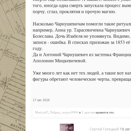
того, иногда одна смерть запускала процесс вым
порчу, сглаз, проклятия и прочую магию.
Насколько Чарнушевичам помогли такие ритуалы 
например, Анна ур. Тарасевичевна Чарнушевич у
Болеслава. Дочь Изабеля не упомянута. Видимо,
записи - ошибка. В списках прихожан за 1853 её
году.
Да и Антоний Чарнушевич из застенка Францишк
Аполонии Мицкевичевой.
Уже много лет как нет тех людей, а такие вот 
фигуры обретают человеческие черты, превращая
17 авг 2016
Mariya82
,
Tulippy
,
sergey0904
и
3 другим
нравится это.
Сергей Гулецкий
18 авг