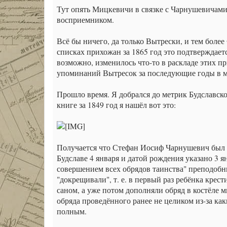
Тут опять Мицкевичи в связке с Чарнушевичами
восприемником.
Всё бы ничего, да только Вытрески, и тем более
списках прихожан за 1865 год это подтверждаетс
возможно, изменилось что-то в раскладе этих пр
упоминаний Вытресок за последующие годы в мет
Прошло время. Я добрался до метрик Будславског
книге за 1849 год я нашёл вот это:
Получается что Стефан Иосиф Чарнушевич был 
Будславе 4 января и датой рождения указано 3 
совершением всех обрядов таинства" преподобн
"докрещивали", т. е. в первый раз ребёнка крест
саном, а уже потом дополняли обряд в костёле 
обряда проведённого ранее не целиком из-за ка
полным.