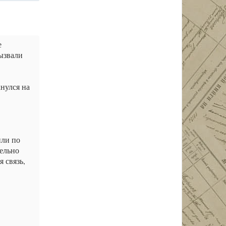
е
вызвали
кнулся на
или по
тельно
 связь,