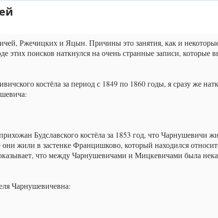
ей
ичей, Ржечицких и Яцын. Причины это занятия, как и некоторы
ходе этих поисков наткнулся на очень странные записи, которые 
ичского костёла за период с 1849 по 1860 годы, я сразу же нат
ушевича:
 прихожан Будславского костёла за 1853 год, что Чарнушевичи ж
е они жили в застенке Францишково, который находился относи
показывает, что между Чарнушевичами и Мицкевичами была некая
беля Чарнушевичевна: