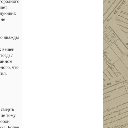
агородного
идёт
ледующих
 не
что дважды
х вещей
 тогда?
данном
ного, что
сил,
 смерть
ние тому
собой
мья. Более