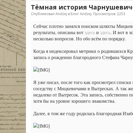
Тёмная история Чарнушевич
Опубликовал
Andzej
в
Блог Andzej
. Просмотров: 2253
Сейчас плотно занялся поиском шляхты Мицкев
результаты, описаны вот
здесь
и
здесь
. И вот в 
несколько вопросов. Но обо всём по порядку.
Когда я индексировал метрики о родившихся Крив
запись о рождении благородного Стефана Чарн
Я уже писал, после того как просмотрел списки
соседству с Мицкевичами в Вытресках. А так ж
недалеко от Вытресок. Эта запись, собственно 
хотя бы на уровне хорошего знакомства.
Далее, в том же году родилась благородная Иза