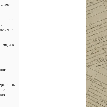
тупает
ано, и в
е,
лее, что
 когда в
зошло в
 церковным
ополнение
ыло