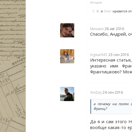
История
С. Ж.
и
Олег
нравится эт
Михаил
28 авг 2016
Спасибо, Андрей, о
Ingwar841
23 сен 2016
Интересная статья
указано имя Фра
Франтишково? Може
Andzej
24 сен 2016
а почему на полях 
Франц?
Да я и сам этого Н
вообще какая-то ер