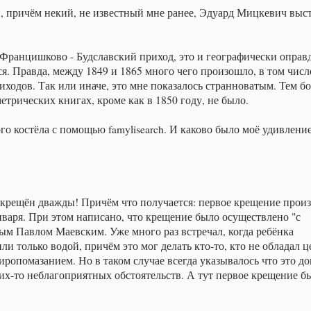
, причём некий, не известный мне ранее, Эдуард Мицкевич выс
 Францишково - Будславский приход, это и географически оправд
я. Правда, между 1849 и 1865 много чего произошло, в том числ
иходов. Так или иначе, это мне показалось странноватым. Тем бо
рических книгах, кроме как в 1850 году, не было.
о костёла с помощью famylisearch. И каково было моё удивление,
крещён дважды! Причём что получается: первое крещение прои
января. При этом написано, что крещение было осуществлено "с
ым Павлом Маевским. Уже много раз встречал, когда ребёнка
или только водой, причём это мог делать кто-то, кто не обладал
миропомазанием. Но в таком случае всегда указывалось что это д
ких-то неблагоприятных обстоятельств. А тут первое крещение б