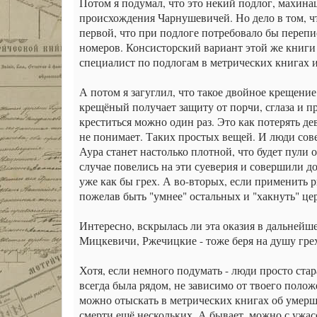
Потом я подумал, что это некий подлог, махина
происхождения Чарнушевичей. Но дело в том, что
первой, что при подлоге потребовало бы переп
номеров. Консисторский вариант этой же книги с
специалист по подлогам в метрических книгах 
А потом я загуглил, что такое двойное крещение
крещёный получает защиту от порчи, сглаза и п
креститься можно один раз. Это как потерять д
не понимает. Таких простых вещей. И люди совер
Аура станет настолько плотной, что будет пули 
случае повелись на эти суеверия и совершили д
уже как бы грех. А во-вторых, если применить
пожелав быть "умнее" остальных и "хакнуть" цер
Интересно, вскрылась ли эта оказия в дальнейш
Мицкевичи, Ржечицкие - тоже беря на душу гре
Хотя, если немного подумать - люди просто ста
всегда была рядом, не зависимо от твоего поло
можно отыскать в метрических книгах об умерши
смерти ещё нескольких. А бывает, можно с ужасо