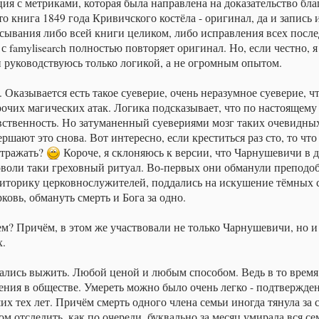
ция с метриками, которая была направлена на доказательство бл
 книга 1849 года Кривичского костёла - оригинал, да и запись 
исывания либо всей книги целиком, либо исправления всех пос
 famylisearch полностью повторяет оригинал. Но, если честно, я
и руководствуюсь только логикой, а не огромным опытом.
. Оказывается есть такое суеверие, очень неразумное суеверие, 
рочих магических атак. Логика подсказывает, что по настоящему
евственность. Но затуманенный суевериями мозг таких очевидны
шают это снова. Вот интересно, если креститься раз сто, то что
отражать?
Короче, я склоняюсь к версии, что Чарнушевичи в 
оволи таки греховный ритуал. Во-первых они обманули преподоб
 риторику церковнослужителей, поддались на искушение тёмных 
ковь, обмануть смерть и Бога за одно.
ем? Причём, в этом же участвовали не только Чарнушевичи, но и
х.
рались выжить. Любой ценой и любым способом. Ведь в то время
жения в обществе. Умереть можно было очень легко - подтвержде
х тех лет. Причём смерть одного члена семьи иногда тянула за 
м отследить, как по очереди, буквально за месяц умирала вся се