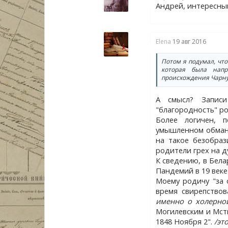
Андрей, интересный
Elena
19 авг 2016
Потом я подумал, что
которая была напр
происхождения Чарн
А смысл? Записи
"благородность" ро
Более логичен, 
умышленном обмане
на такое безобраз
родители грех на д
К сведению, в Бела
Пандемий в 19 веке
Моему родичу "за 
время свирепство
именно о холерно
Могилевским и Мст
1848 Ноября 2".
/эт