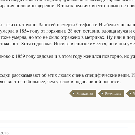
ирания половины деревни. В таких реалиях во что только не пов
- сказать трудно. Записей о смерти Стефана и Изабели я не наш
мерла в 1854 году от горячки в 28 лет, оставив, вдовца мужа и 
 тоже умерла, но это не было отражено в метриках. Ну или в по
 тоже нет. Хотя годовалая Иосифа в списке имеется, но и она уме
ово к 1859 году овдовел и в этом году женился повторно, но у
находки рассказывают об этих людях очень специфические вещи. И
сь во что-то большее, чем узелок в родословной росписи.
Мицкевичи
Ржечицкие
Ч
 2016