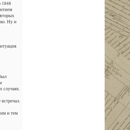
о 1848
ентием
-вторых
ко. Ну и
ситуация
 был
м
х случаях.
 встречал.
ним и тем