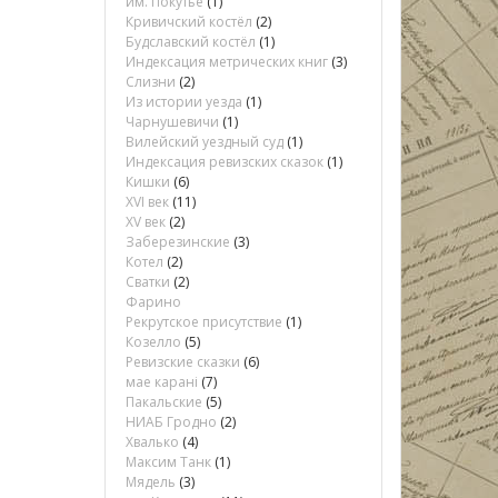
им. Покутье
(1)
Кривичский костёл
(2)
Будславский костёл
(1)
Индексация метрических книг
(3)
Слизни
(2)
Из истории уезда
(1)
Чарнушевичи
(1)
Вилейский уездный суд
(1)
Индексация ревизских сказок
(1)
Кишки
(6)
XVI век
(11)
XV век
(2)
Заберезинские
(3)
Котел
(2)
Сватки
(2)
Фарино
Рекрутское присутствие
(1)
Козелло
(5)
Ревизские сказки
(6)
мае карані
(7)
Пакальские
(5)
НИАБ Гродно
(2)
Хвалько
(4)
Максим Танк
(1)
Мядель
(3)