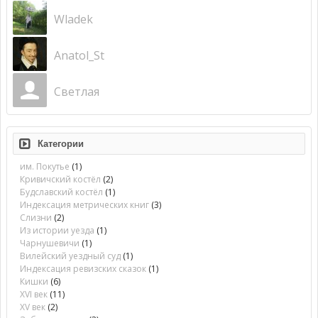
Wladek
Anatol_St
Светлая
Категории
им. Покутье
(1)
Кривичский костёл
(2)
Будславский костёл
(1)
Индексация метрических книг
(3)
Слизни
(2)
Из истории уезда
(1)
Чарнушевичи
(1)
Вилейский уездный суд
(1)
Индексация ревизских сказок
(1)
Кишки
(6)
XVI век
(11)
XV век
(2)