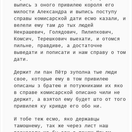
выпись з оного привилею короля его
милости Александра и выпись поступу
справы комисарской дати есмо казали, и
велели ему там до тых людей
Некрашевич, Голядович, Пилипкович,
Комсич, Терешкович выехати, и отомся
пильне, правдиве, а достаточне
выведати и пописати и нам справу о том
дати.
Держит ли пан Пётр зуполна тые люди
свое, которые ему в том привилею
описаны з братею и потужниками их яко
в справе комисарской описано чили не
держит, а взятол ему будет што от того
привилея ку кривде его обо ни.
И тобе теж есмо, яко державцы
тамошнему, так же через лист наш