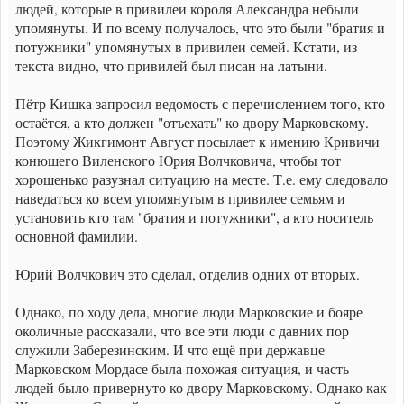
людей, которые в привилеи короля Александра небыли
упомянуты. И по всему получалось, что это были "братия и
потужники" упомянутых в привилеи семей. Кстати, из
текста видно, что привилей был писан на латыни.
Пётр Кишка запросил ведомость с перечислением того, кто
остаётся, а кто должен "отъехать" ко двору Марковскому.
Поэтому Жикгимонт Август посылает к имению Кривичи
конюшего Виленского Юрия Волчковича, чтобы тот
хорошенько разузнал ситуацию на месте. Т.е. ему следовало
наведаться ко всем упомянутым в привилее семьям и
установить кто там "братия и потужники", а кто носитель
основной фамилии.
Юрий Волчкович это сделал, отделив одних от вторых.
Однако, по ходу дела, многие люди Марковские и бояре
околичные рассказали, что все эти люди с давних пор
служили Заберезинским. И что ещё при державце
Марковском Мордасе была похожая ситуация, и часть
людей было привернуто ко двору Марковскому. Однако как