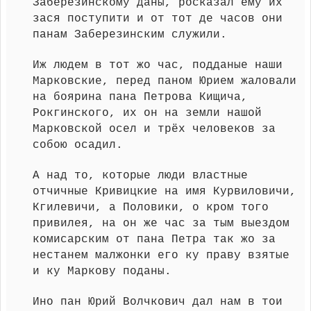
Заберезинскому даны, росказал ему их
зася поступити и от тот де часов они
панам Заберезинским служили.
Иж людем в тот жо час, подданые наши
Марковские, перед паном Юрием жаловали
на боярина пана Петрова Кищича,
Рокгинского, их он на земли нашой
Марковской осел и трёх человеков за
собою осадил.
А над то, которые люди властные
отчичные Кривицкие на имя Курвиловичи,
Кгилевичи, а Половики, о кром того
привилея, на он же час за тым выездом
комисарским от пана Петра так жо за
нестанем малжонки его ку праву взятые
и ку Маркову поданы.
Ино пан Юрий Волчкович дал нам в тои