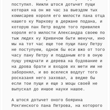
поступил. Нижли штося дотычет пущи
которая на он же час за выездом тых
комисарев короля его милости пана отца
нашего ку Маркову в держане подана, и
которую пан Петр водле того привилея
короля его милости Александра своею по
тыж людех ку Кривичом быти менучи, ино
мы на тот час еще тое пущи пану Петру
не поступуем, однож бы еси вжо от того
часу пану Петру и подданым его в оную
пущу уеждчати и дерева на будование и
на дрова брати и входов их мети им не
заборонял, и во вселеся водлуг того
росказаня него заховал, а ведже бы
если тои пущи и еще з моцы своей не
выпускал до иншое науки нашое.
А штося дотычет оного боярина
Рокгинского пана Петрова, на которого