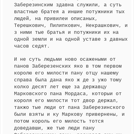
Заберезинским здавна служили, а суть
властные братея а иншие потужники тых
людей, на привилеи описаных,
Терешкович, Пилипкович, Некрашкович, и
з ними тые братья и потужники их на
одной земли и на одной уставе з давных
часов седят.
И не суть людьми ново осажеными от
панов Заберезенских яко в том первом
королю его милости пану отцу нашему
справа была дана яко ж де з ужо тому
колко десят лет еще за державцу
Марковского пана Мордаса, которыи от
короля его милости тот двор держал,
такжо тые люди от пана Заберезинского
были взяты и ку Маркову привернены, и
потом король его милость тотся
доведавши, же тые люди пану