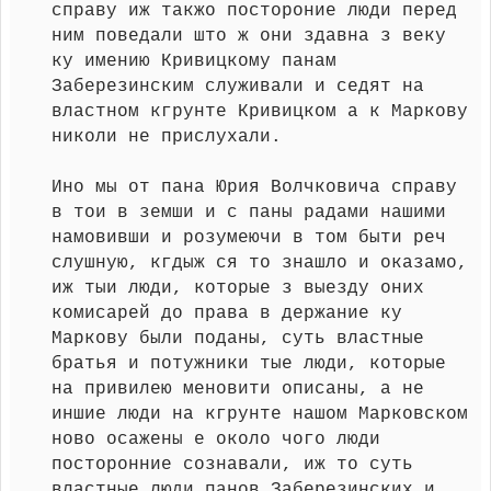
справу иж такжо постороние люди перед
ним поведали што ж они здавна з веку
ку имению Кривицкому панам
Заберезинским служивали и седят на
властном кгрунте Кривицком а к Маркову
николи не прислухали.
Ино мы от пана Юрия Волчковича справу
в тои в земши и с паны радами нашими
намовивши и розумеючи в том быти реч
слушную, кгдыж ся то знашло и оказамо,
иж тыи люди, которые з выезду оних
комисарей до права в держание ку
Маркову были поданы, суть властные
братья и потужники тые люди, которые
на привилею меновити описаны, а не
иншие люди на кгрунте нашом Марковском
ново осажены е около чого люди
посторонние сознавали, иж то суть
властные люди панов Заберезинских и