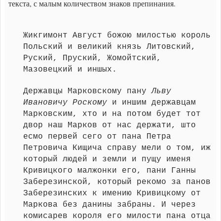
текста, с малым количеством знаков препинания.
Жикгимонт Август божою милостью король
Польский и великий князь Литовский,
Руский, Пруский, Жомойтский,
Мазовецкий и иншых.
Державцы Марковскому пану
Льву
Ивановичу Роскому
и иншим державцам
Марковским, хто и на потом будет тот
двор наш Марков от нас держати, што
есмо первей сего от пана Петра
Петровича Кищича справу мели о том, иж
который людей и земли и пущу именя
Кривицкого малжонки его, пани Ганны
Заберезинской, который рекомо за панов
Заберезинских к имению Кривицкому от
Маркова без данины забраны. И через
комисарев короля его милости пана отца