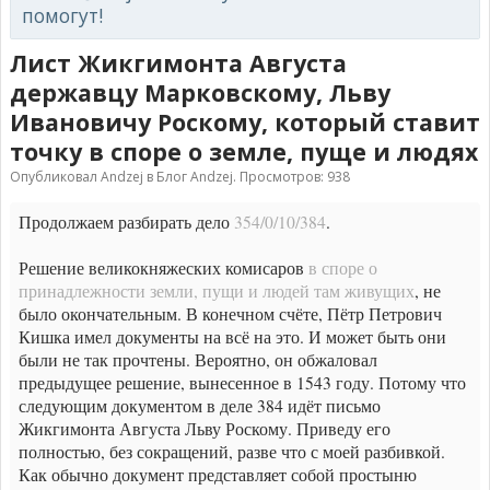
помогут!
Лист Жикгимонта Августа
державцу Марковскому, Льву
Ивановичу Роскому, который ставит
точку в споре о земле, пуще и людях
Опубликовал
Andzej
в
Блог Andzej
. Просмотров: 938
Продолжаем разбирать дело
354/0/10/384
.
Решение великокняжеских комисаров
в споре о
принадлежности земли, пущи и людей там живущих
, не
было окончательным. В конечном счёте, Пётр Петрович
Кишка имел документы на всё на это. И может быть они
были не так прочтены. Вероятно, он обжаловал
предыдущее решение, вынесенное в 1543 году. Потому что
следующим документом в деле 384 идёт письмо
Жикгимонта Августа Льву Роскому. Приведу его
полностью, без сокращений, разве что с моей разбивкой.
Как обычно документ представляет собой простыню