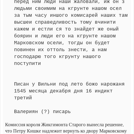
перед ним люди наши жаловали, иж он з
людьми своимим на кгрунте нашом осел
за тым часу иншого комисарей наших там
высшеи справедливость тому вчинити
кажем и естли ся то знайдет же оный
боярин и люди его на кгрунте нашом
Марковском осели, тогды он будет
повинен их оттоль знести, а нам
господарю того кгрунту нашого
поступити
Писан у Вильни под лето божо нарожаня
1545 месяца декабря дня 16 индикт
третий
Валериян (?) писарь
Комиссия короля Жикгимонта Старого вынесла решение,
что Петру Кишке надлежит вернуть ко двору Марковскому