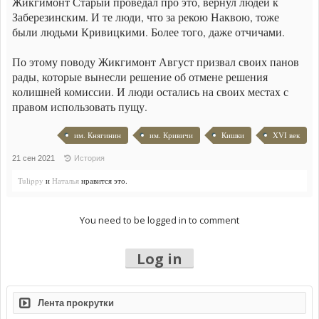
Жикгимонт Старый проведал про это, вернул людей к
Заберезинским. И те люди, что за рекою Наквою, тоже
были людьми Кривицкими. Более того, даже отчичами.
По этому поводу Жикгимонт Август призвал своих панов
рады, которые вынесли решение об отмене решения
колишней комиссии. И люди остались на своих местах с
правом использовать пущу.
им. Княгинин
им. Кривичи
Кишки
XVI век
21 сен 2021
История
Tulippy
и
Наталья
нравится это.
You need to be logged in to comment
Log in
Лента прокрутки