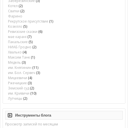
Заберезинские
(3)
Котел
(2)
Сватки
(2)
Фарино
Рекрутское присутствие
(1)
Козелло
(5)
Ревизские сказки
(6)
мае карані
(7)
Пакальские
(5)
НИАБ Гродно
(2)
Хвалько
(4)
Максим Танк
(1)
Мядель
(3)
им. Княгинин
(11)
им. Бол. Сервеч
(3)
Мицкевичи
(4)
Ржечицкие
(3)
Земский суд
(2)
им. Кривичи
(10)
Лутчицы
(2)
Инструменты блога
Просмотр записей по месяцам