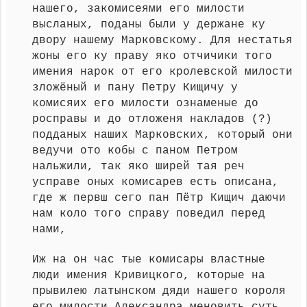
нашего, закомисеями его милости
высланых, поданы были у держане ку
двору нашему Марковскому. Для нестатья
жоны его ку праву яко отчичики того
имения нарок от его кролевской милости
зложёный и пану Петру Кищичу у
комисяих его милости ознаменые до
росправы и до отложеня накладов (?)
подданых наших Марковских, который они
ведучи ото кобы с паном Петром
нальжили, так яко ширей тая реч
усправе оных комисарев есть описана,
где ж первш сего пан Пётр Кищич даючи
нам коло того справу поведил перед
нами,
Иж на он час тые комисары властные
люди имения Кривицкого, которые на
прывилею латынском дяди нашего короля