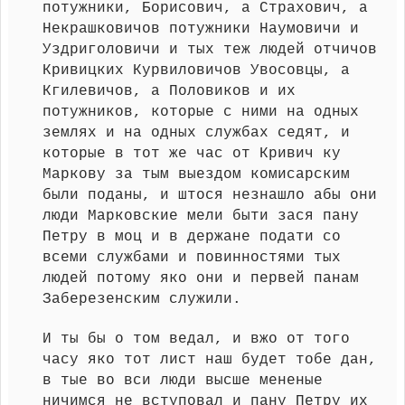
потужники, Борисович, а Страхович, а
Некрашковичов потужники Наумовичи и
Уздриголовичи и тых теж людей отчичов
Кривицких Курвиловичов Увосовцы, а
Кгилевичов, а Половиков и их
потужников, которые с ними на одных
землях и на одных службах седят, и
которые в тот же час от Кривич ку
Маркову за тым выездом комисарским
были поданы, и штося незнашло абы они
люди Марковские мели быти зася пану
Петру в моц и в держане подати со
всеми службами и повинностями тых
людей потому яко они и первей панам
Заберезенским служили.
И ты бы о том ведал, и вжо от того
часу яко тот лист наш будет тобе дан,
в тые во вси люди высше мененые
ничимся не вступовал и пану Петру их