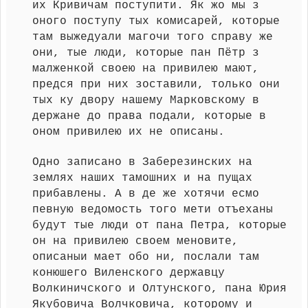
их Кривичам поступити. Як жо мы з
оного поступу тых комисарей, которые
там выжедуали магочи того справу же
они, тые люди, которые пан Пётр з
малженкой своею на привилею мают,
предся при них зоставили, только они
тых ку двору нашему Марковскому в
держане до права подали, которые в
оном привилею их не описаны.
Одно записано в Заберезинских на
землях наших тамошних и на пущах
прибавлены. А в де же хотячи есмо
певную ведомость того мети отъеханы
будут тые люди от пана Петра, которые
он на привилею своем меновите,
описаныи мает обо ни, послали там
конюшего Виленского державцу
Волкиничского и Олтунского, пана Юрия
Якубовича Волчковича, которому и