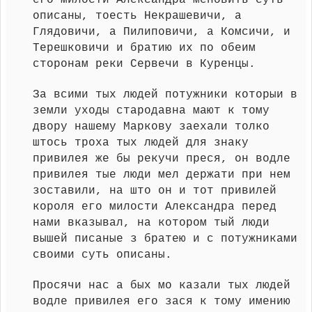
его милости Александра меновить суть
описаны, тоесть Некрашевичи, а
Глядовичи, а Пилиповичи, а Комсичи, и
Терешковичи и братию их по обеим
сторонам реки Сервечи в Куренцы.
За всими тых людей потужники которыи в
земли уходы стародавна мают к тому
двору нашему Маркову заехали толко
штось троха тых людей для знаку
привилея же бы рекучи преся, он водле
привилея тые люди мел держати при нем
зоставили, на што он и тот привилей
короля его милости Александра перед
нами вказывал, на котором тый люди
вышей писаные з братею и с потужниками
своими суть описаны.
Просячи нас а бых мо казали тых людей
водле привилея его зася к тому имению