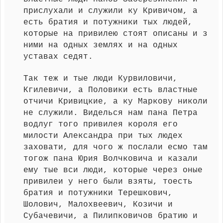
прислухали и служили ку Кривичом, а
есть братия и потужники тых людей,
которые на привилею стоят описаны и з
ними на одных землях и на одных
уставах седят.
Так теж и тые люди Курвиловичи,
Кгилевичи, а Половики есть властные
отчичи Кривицкие, а ку Маркову николи
не служили. Виделься нам пана Петра
водлуг того привилея короля его
милости Александра при тых людех
заховати, для чого ж послали есмо там
тогож пана Юрия Волчковича и казали
ему тые вси люди, которые через оные
привилеи у него были взяты, тоесть
братия и потужники Терешкович,
Шолович, Малохвеевич, Козичи и
Субачевичи, а Пилипковичов братию и