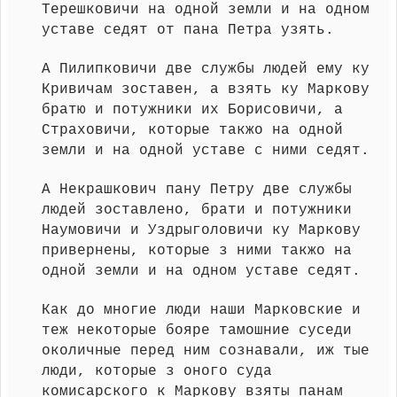
Терешковичи на одной земли и на одном
уставе седят от пана Петра узять.
А Пилипковичи две службы людей ему ку
Кривичам зоставен, а взять ку Маркову
братю и потужники их Борисовичи, а
Страховичи, которые такжо на одной
земли и на одной уставе с ними седят.
А Некрашкович пану Петру две службы
людей зоставлено, брати и потужники
Наумовичи и Уздрыголовичи ку Маркову
привернены, которые з ними такжо на
одной земли и на одном уставе седят.
Как до многие люди наши Марковские и
теж некоторые бояре тамошние суседи
околичные перед ним сознавали, иж тые
люди, которые з оного суда
комисарского к Маркову взяты панам