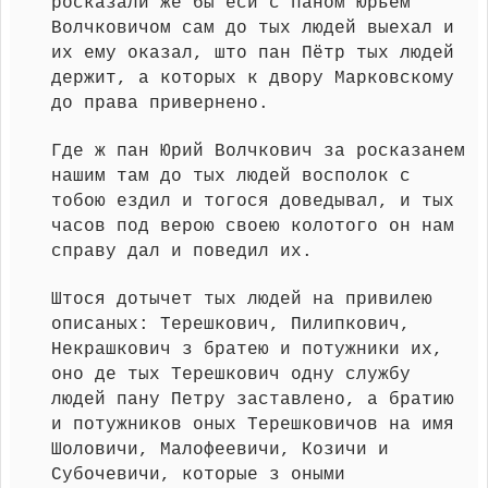
росказали же бы еси с паном Юрьем
Волчковичом сам до тых людей выехал и
их ему оказал, што пан Пётр тых людей
держит, а которых к двору Марковскому
до права привернено.
Где ж пан Юрий Волчкович за росказанем
нашим там до тых людей восполок с
тобою ездил и тогося доведывал, и тых
часов под верою своею колотого он нам
справу дал и поведил их.
Штося дотычет тых людей на привилею
описаных: Терешкович, Пилипкович,
Некрашкович з братею и потужники их,
оно де тых Терешкович одну службу
людей пану Петру заставлено, а братию
и потужников оных Терешковичов на имя
Шоловичи, Малофеевичи, Козичи и
Субочевичи, которые з оными