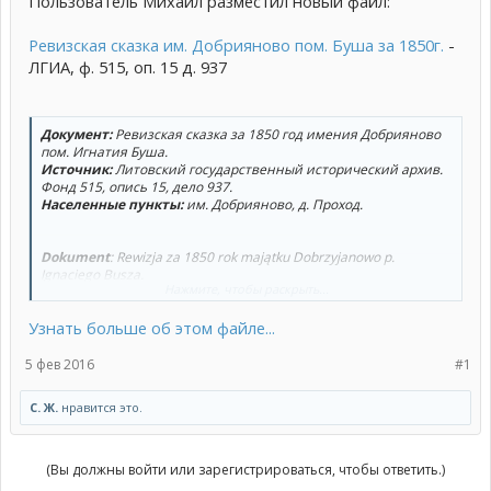
Пользователь Михаил разместил новый файл:
Ревизская сказка им. Добрияново пом. Буша за 1850г.
-
ЛГИА, ф. 515, оп. 15 д. 937
Документ:
Ревизская сказка за 1850 год имения Добрияново
пом. Игнатия Буша.
Источник:
Литовский государственный исторический архив.
Фонд 515, опись 15, дело 937.
Населенные пункты:
им. Добрияново, д. Проход.
Dokument
: Rewizja za 1850 rok majątku Dobrzyjanowo p.
Ignaciego Busza.
Нажмите, чтобы раскрыть...
Źródło:
Litewskie Państwowe Archiwum Historyczne. 515-15-937.
Zaludnione punkty:
majątek Dobrzyjanowo, wieś Prochod
Узнать больше об этом файле...
5 фев 2016
#1
С. Ж.
нравится это.
(Вы должны войти или зарегистрироваться, чтобы ответить.)