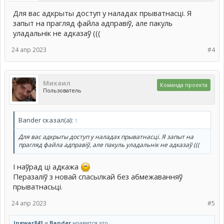
Для вас адкрыты доступ у наладах прыватнасці. Я
запыт на прагляд файла адправіў, але пакуль
уладальнік не адказаў (((
24 апр 2023
#4
Михаил
Команда проекта
Пользователь
Bander сказал(а):
↑
Для вас адкрыты доступ у наладах прыватнасці. Я запыт на
прагляд файла адправіў, але пакуль уладальнік не адказаў (((
І наўрад ці адкажа
Перазаліў з новай спасылкай без абмежаванняў
прыватнасьці.
24 апр 2023
#5
Ingwar841
и
Bander
нравится это.