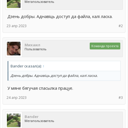
Мегапользователь
Дзень добры. Аднавіць доступ да файла, калі ласка.
23 апр 2023
#2
Михаил
Команда проекта
Пользователь
Bander сказал(а):
↑
Дзень добры. Аднавіць доступ да файла, калі ласка.
У мяне бягучая спасылка працуе.
24 апр 2023
#3
Bander
Мегапользователь