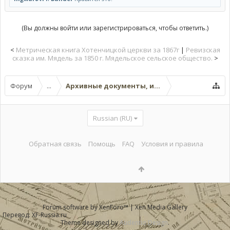
(Вы должны войти или зарегистрироваться, чтобы ответить.)
<
Метрическая книга Хотенчицкой церкви за 1867г
|
Ревизская
сказка им. Мядель за 1850 г. Мядельское сельское общество.
>
Форум
...
Архивные документы, исторические источ
Russian (RU)
Обратная связь
Помощь
FAQ
Условия и правила
Forum software by XenForo™
|
Xen Media Gallery
Перевод:
XF-Russia.ru
Theme designed by
Audentio Design
.