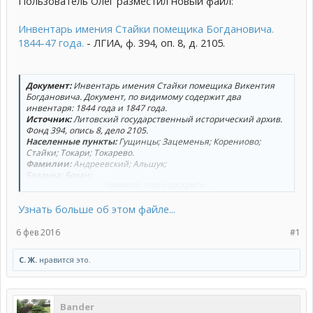
Пользователь Олег разместил новый файл:
Инвентарь имения Стайки помещика Богдановича.
1844-47 года.
- ЛГИА, ф. 394, оп. 8, д. 2105.
Документ:
Инвентарь имения Стайки помещика Викентия
Богдановича. Документ, по видимому содержит два
инвентаря: 1844 года и 1847 года.
Источник:
Литовский государственный исторический архив.
Фонд 394, опись 8, дело 2105.
Населенные пункты:
Гущинцы; Зацеменья; Корениово;
Стайки; Токари; Токарево.
Фамилии:
Андреевский; Альшук;
Бладыка; Бохан;
Нажмите, чтобы раскрыть...
Дашкевич;
Кажура; Казиол; Каляда; Касперович; Кибалка; Кизюк;
Узнать больше об этом файле...
Кононович;
Кравчонок; Кучка;
Малашевич; Мацута; Мороз;...
6 фев 2016
#1
С. Ж.
нравится это.
Bander