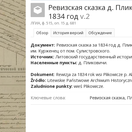
Ревизская сказка д. Пл
1834 год
v.2
ЛГИА, ф. 515, оп. 15 д. 681
Обзoр
История версий
Обсуждение
Документ:
Ревизская сказка за 1834 год д. П
им. Курженец от пом. Сулистровского.
Источник:
Литовский государственный историче
Населенные пункты:
д. Пликовичи.
Dokument
: Rewizja za 1834 rok wsi Plikowicze p.
Źródło:
Litewskie Państwowe Archiwum Historyczne
Zaludnione punkty:
wieś Plikowicze.
Ключевые слова:
Ревизская сказка, 