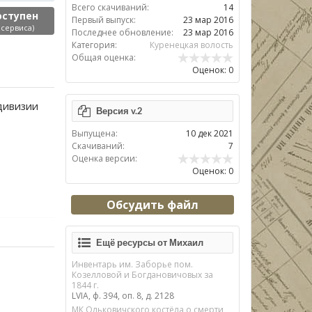
Всего скачиваний:
14
оступен
Первый выпуск:
23 мар 2016
 сервиса)
Последнее обновление:
23 мар 2016
Категория:
Куренецкая волость
Общая оценка:
Оценок: 0
сдивизии
Версия v.2
Выпущена:
10 дек 2021
Скачиваний:
7
Оценка версии:
Оценок: 0
Обсудить файл
Ещё ресурсы от Михаил
Инвентарь им. Заборье пом.
Козелловой и Богдановичовых за
1844 г.
LVIA, ф. 394, оп. 8, д. 2128
МК Ольковичского костёла о смерти