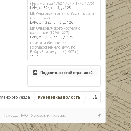
(фрагмент за 1762-1767 и 1772-1775)
LVIA, ф. 694, оп. 3, д. 125
МК Ольковичского костёла о смерти
(1796-1827)
LVIA, ф. 1282, оп. 6, д. 126
МК Ольковичского костёла о
крещении (1796-1827)
LVIA, ф. 1282, оп. 6, д. 125
Список избирателей в
Государственную Думу по
Бобруйскому уезду (1907 г.)
1907
Поделиться этой страницей
илейского уезда
Куренецкая волость
Помощь
FAQ
Условия и правила