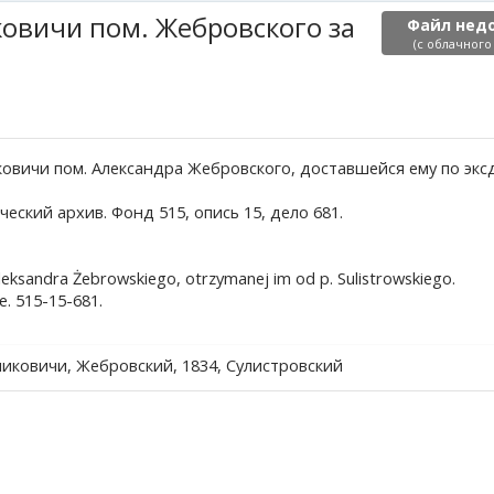
иковичи пом. Жебровского за
Файл нед
(с облачного
ликовичи пом. Александра Жебровского, доставшейся ему по эк
ский архив. Фонд 515, опись 15, дело 681.
 Aleksandra Żebrowskiego, otrzymanej im od p. Sulistrowskiego.
. 515-15-681.
Пликовичи, Жебровский, 1834, Сулистровский