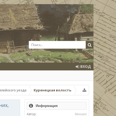
ВХОД
илейского уезда
Куренецкая волость
них,
Информация
Автор:
Михаил