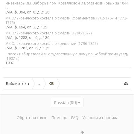
Инвентарь им. Заборье пом. Козелловой и Богдановичовых за 1844
г.
LVIA, ф. 394, оп. 8, д. 2128
МК Ольковичского костёла о смерти (фрагмент за 1762-1767 и 1772-
1775)
LVIA, ф. 694, оп. 3, д. 125
МК Ольковичского костёла о смерти (1796-1827)
LVIA, ф. 1282, оп. 6, д. 126
МК Ольковичского костёла о крещении (1796-1827)
LVIA, ф. 1282, оп. 6, д. 125
Список избирателей в Государственную Думу по Бобруйскому уезду
(1907 г.)
1907
Библиотека
...
КВ
Russian (RU)
Обратная связь
Помощь
FAQ
Условия и правила