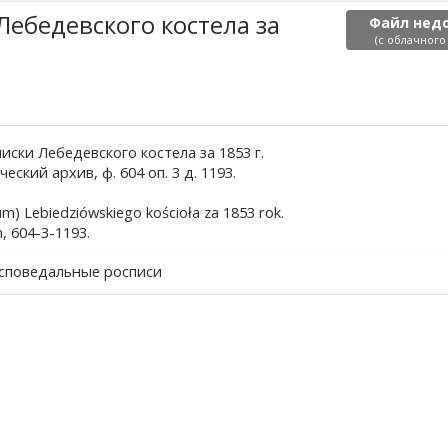
ебедевского костела за
Файл нед
(с облачного
ски Лебедевского костела за 1853 г.
кий архив, ф. 604 оп. 3 д. 1193.
um) Lebiedziówskiego kościoła za 1853 rok.
, 604-3-1193.
исповедальные росписи