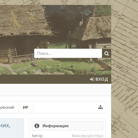
ВХОД
евский
ИР
них,
Информация
Автор:
Максим Шестёра