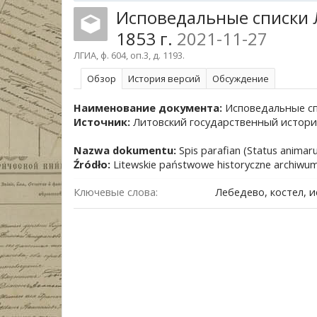
Исповедальные списки Л
1853 г.
2021-11-27
ЛГИА, ф. 604, оп.3, д. 1193.
Обзoр
История версий
Обсуждение
Наименование документа:
Исповедальные спи
Источник:
Литовский государственный историчес
Nazwa dokumentu:
Spis parafian (Status animar
Źródło:
Litewskie państwowe historyczne archiwum
Ключевые слова:
Лебедево, костел, 