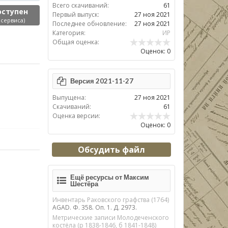
Всего скачиваний:
61
оступен
Первый выпуск:
27 ноя 2021
 сервиса)
Последнее обновление:
27 ноя 2021
Категория:
ИР
Общая оценка:
Оценок: 0
Версия 2021-11-27
Выпущена:
27 ноя 2021
Скачиваний:
61
Оценка версии:
Оценок: 0
Обсудить файл
Ещё ресурсы от Максим
Шестёра
Инвентарь Раковского графства (1764)
AGAD. Ф. 358. Оп. 1. Д. 2973.
Метрические записи Молодеченского
костёла (р 1838-1846, б 1841-1848)