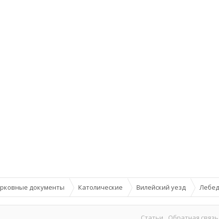
рковные документы
Католические
Вилейский уезд
Лебед
Статьи
Обратная связь