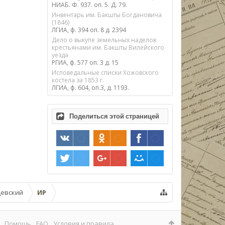
НИАБ. Ф. 937. оп. 5. Д. 79.
Инвентарь им. Бакшты Богдановича
(1846)
ЛГИА, ф. 394 оп. 8 д. 2394
Дело о выкупе земельных наделов
крестьянами им. Бакшты Вилейского
уезда
РГИА, ф. 577 оп. 3 д. 15
Исповедальные списки Хожовского
костела за 1853 г.
ЛГИА, ф. 604, оп.3, д. 1193.
Поделиться этой страницей
евский
ИР
Помощь
FAQ
Условия и правила