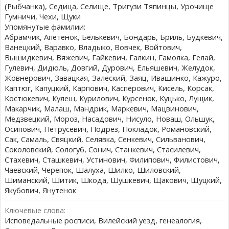
(Рыбчанка), Седица, Селище, Тригузи Тяпинцы, Урочище
Гумничи, Чехи, Щуки
Упомянутые фамилии:
Абрамчик, Апетенок, Белькевич, Бондарь, Бриль, Будкевич,
Ванецкий, Варавко, Владыко, Вовчек, Войтович,
Вышидкевич, Вяжевич, Гайкевич, Галкин, Гамолка, Гелай,
Гулевич, Дидюль, Довгий, Дурович, Ельяшевич, Желудок,
Жовнерович, Завацкая, Залеский, Заяц, Ивашинко, Кажуро,
Каптюг, Капуцкий, Карпович, Касперович, Кисель, Корсак,
Костюкевич, Кулеш, Курилович, Курсенок, Куцько, Лущик,
Макарчик, Малаш, Мандрик, Маркевич, Мацвинович,
Медзвецкий, Мороз, Насадович, Нисуло, Новаш, Ольшук,
Осипович, Петрусевич, Подрез, Покладок, Романовский,
Сак, Самаль, Свяцкий, Селявка, Сенкевич, Сильванович,
Соколовский, Сологуб, Сонич, Станкевич, Стасилевич,
Стахевич, Сташкевич, Устинович, Филипович, Филистович,
Чаевский, Черепок, Шалуха, Шилко, Шиловский,
Шиманский, Шитик, Шкода, Шушкевич, Щакович, Щуцкий,
Якубович, Янутенок
Ключевые слова:
Исповедальные росписи, Вилейский уезд, генеалогия,