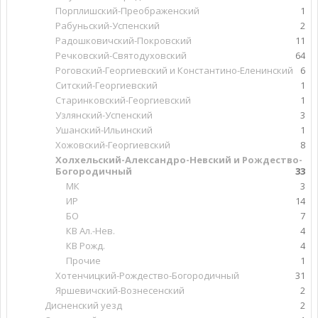
Порплишский-Преображенский
1
Рабуньский-Успенский
2
Радошковичский-Покровский
11
Речковский-Святодуховский
64
Роговский-Георгиевский и Константино-Еленинский
6
Ситский-Георгиевский
1
Старинковский-Георгиевский
1
Узлянский-Успенский
3
Ушанский-Ильинский
1
Хожовский-Георгиевский
8
Холхельский-Александро-Невский и Рождество-
Богородичный
33
МК
3
ИР
14
БО
7
КВ Ал.-Нев.
4
КВ Рожд.
4
Прочие
1
Хотенчицкий-Рождество-Богородичный
31
Яршевичский-Вознесенский
2
Дисненский уезд
2