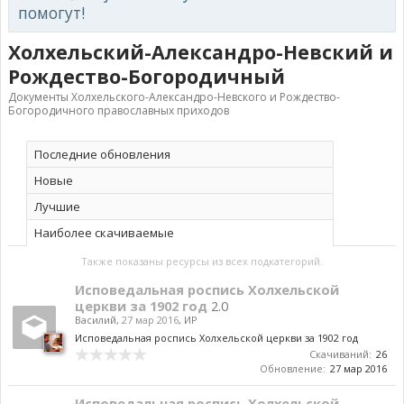
помогут!
Холхельский-Александро-Невский и
Рождество-Богородичный
Документы Холхельского-Александро-Невского и Рождество-
Богородичного православных приходов
Последние обновления
Новые
Лучшие
Наиболее скачиваемые
Также показаны ресурсы из всех подкатегорий.
Исповедальная роспись Холхельской
церкви за 1902 год
2.0
Василий
,
27 мар 2016
,
ИР
Исповедальная роспись Холхельской церкви за 1902 год
Скачиваний:
26
Обновление:
27 мар 2016
Исповедальная роспись Холхельской