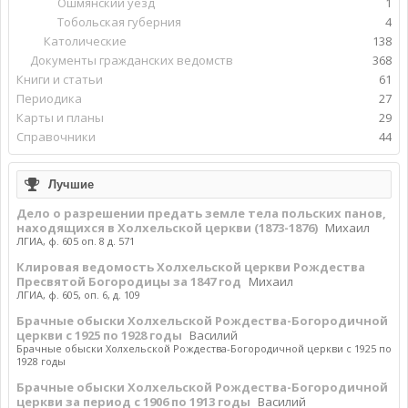
Ошмянский уезд
1
Тобольская губерния
4
Католические
138
Документы гражданских ведомств
368
Книги и статьи
61
Периодика
27
Карты и планы
29
Справочники
44
Лучшие
Дело о разрешении предать земле тела польских панов,
находящихся в Холхельской церкви (1873-1876)
Михаил
ЛГИА, ф. 605 оп. 8 д. 571
Клировая ведомость Холхельской церкви Рождества
Пресвятой Богородицы за 1847 год
Михаил
ЛГИА, ф. 605, оп. 6, д. 109
Брачные обыски Холхельской Рождества-Богородичной
церкви с 1925 по 1928 годы
Василий
Брачные обыски Холхельской Рождества-Богородичной церкви с 1925 по
1928 годы
Брачные обыски Холхельской Рождества-Богородичной
церкви за период с 1906 по 1913 годы
Василий