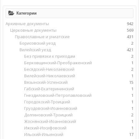
Категории
Архивные документы
942
Церковные документы
569
Православные и униатские
431
Борисовский уезд
2
Вилейский уезд
421
Без привязки к приходам
2
Берковщинский-Преображенский
1
Бесядский-Николаевский
2
Вилейский-Николаевский
1
Вязынский-Успенский
15
Габский-Екатерининский
1
Гнездиловский-Петропавловский
1
Городокский-Троицкий
1
Груздовский-Иоанновский
1
Долгиновский-Троицкий
2
Жоснянский-Иоанновский
1
Ижский-Иосифовский
1
Ильский-Ильинский
17