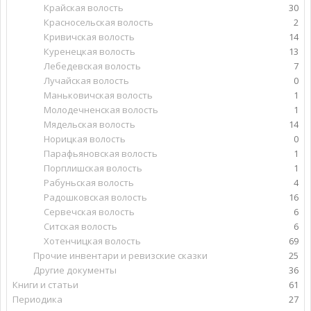
Крайская волость
30
Красносельская волость
2
Кривичская волость
14
Куренецкая волость
13
Лебедевская волость
7
Лучайская волость
0
Маньковичская волость
1
Молодечненская волость
1
Мядельская волость
14
Норицкая волость
0
Парафьяновская волость
1
Порплишская волость
1
Рабуньская волость
4
Радошковская волость
16
Сервечская волость
6
Ситская волость
6
Хотенчицкая волость
69
Прочие инвентари и ревизские сказки
25
Другие документы
36
Книги и статьи
61
Периодика
27