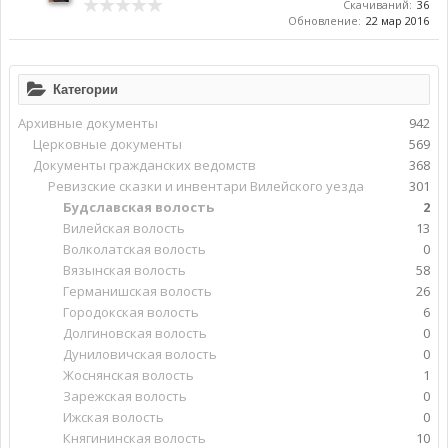
Скачиваний:
36
Обновление:
22 мар 2016
Категории
Архивные документы
942
Церковные документы
569
Документы гражданских ведомств
368
Ревизские сказки и инвентари Вилейского уезда
301
Будславская волость
2
Вилейская волость
13
Волколатская волость
0
Вязынская волость
58
Германишская волость
26
Городокская волость
6
Долгиновская волость
0
Дуниловичская волость
0
Жоснянская волость
1
Зарежская волость
0
Ижская волость
0
Княгининская волость
10