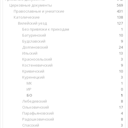
Церковные документы
569
Православные и униатские
431
Католические
138
Вилейский уезд
127
Без привязки к приходам
1
Батуринский
10
Будславский
9
Долгиновский
24
Ильский
13
Красносельский
3
Костеневичский
9
Кривичский
10
Куренецкий
3
МК
1
ИР
0
БО
1
Лебедевский
8
Ольковичский
17
Парафьяновский
4
Радошковичский
8
Спасский
3