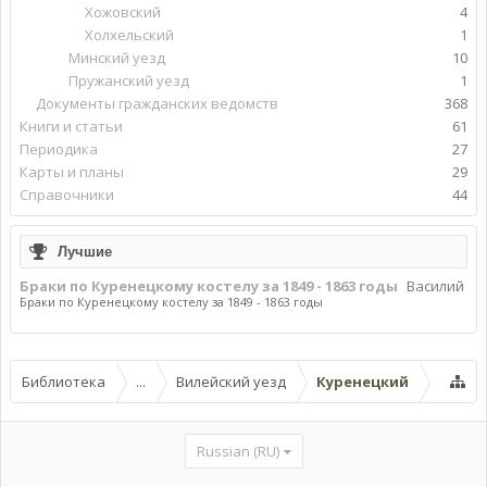
Хожовский
4
Холхельский
1
Минский уезд
10
Пружанский уезд
1
Документы гражданских ведомств
368
Книги и статьи
61
Периодика
27
Карты и планы
29
Справочники
44
Лучшие
Браки по Куренецкому костелу за 1849 - 1863 годы
Василий
Браки по Куренецкому костелу за 1849 - 1863 годы
Библиотека
...
Вилейский уезд
Куренецкий
Russian (RU)