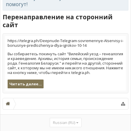
помогут!
Перенаправление на сторонний
сайт
https://telegra.ph/Deepnude-Telegram-sovremennye-AIservisy-i-
bonusnye-predlozheniya-dlya-igrokov-10-14
Вы собираетесь покинуть сайт "Вилейский уезд – генеалогия
и краеведение. Архивы, история семьи, происхождение
рода. Генеалогия Беларуси." и перейти на другой, сторонний
сайт, к которому мы не имеем никакого отношения. Нажмите
на кнопку ниже, чтобы перейти к telegra.ph.
Читать далее...
Russian (RU)