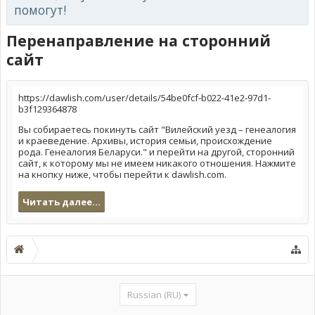
помогут!
Перенаправление на сторонний
сайт
https://dawlish.com/user/details/54be0fcf-b022-41e2-97d1-
b3f129364878
Вы собираетесь покинуть сайт "Вилейский уезд – генеалогия
и краеведение. Архивы, история семьи, происхождение
рода. Генеалогия Беларуси." и перейти на другой, сторонний
сайт, к которому мы не имеем никакого отношения. Нажмите
на кнопку ниже, чтобы перейти к dawlish.com.
Читать далее...
Russian (RU)