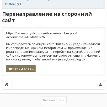
помогут!
Перенаправление на сторонний
сайт
https://jerseyboysblog.com/forum/member.php?
action=profile&uid=103226
Вы собираетесь покинуть сайт "Вилейский уезд – генеалогия
и краеведение. Архивы, история семьи, происхождение
рода. Генеалогия Беларуси." и перейти на другой, сторонний
сайт, к которому мы не имеем никакого отношения. Нажмите
на кнопку ниже, чтобы перейти к jerseyboysblog.com.
Читать далее...
Russian (RU)