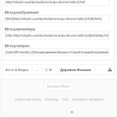
BB-код изображения:
BB-код миниатюры:
BB-код галереи:
Фото & Видео
...
С. Ж.
Деревня Фальки
Russian (RU)
Обратная связь
Помощь
FAQ
Условия и правила