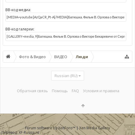
BB-код медиа:
BB-код галереи:
Фото & Видео
ВИДЕО
Люди
Russian (RU)
Обратная связь
Помощь
FAQ
Условия и правила
Forum software by XenForo™
|
Xen Media Gallery
Перевод:
XF-Russia.ru