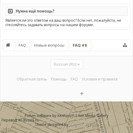
Нужна ещё помощь?
Является ли это ответом на ваш вопрос? Если нет, пожалуйста, не
стесняйтесь задавать вопросы на нашем форуме.
FAQ
Новые вопросы
FAQ #8
Russian (RU)
Обратная связь
Помощь
FAQ
Условия и правила
Forum software by XenForo™
|
Xen Media Gallery
Перевод:
XF-Russia.ru
Theme designed by
Audentio Design
.